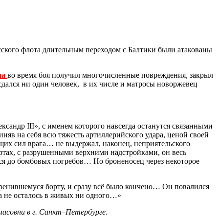
сского флота длительным переходом с Балтики были атакованы
ча
во время боя получил многочисленные повреждения, закрыл
сдался ни один человек, в их числе и матросы новоржевец
ксандр III», с именем которого навсегда останутся связанными
няв на себя всю тяжесть артиллерийского удара, ценой своей
их сил врага… не выдержал, наконец, непри­ятельского
р­тах, с разрушенными верхними надстройками, он весь
тся до бомбовых погребов… Но броненосец через некоторое
кренившемуся борту, и сразу всё было кончено… Он повалился
а не осталось в живых ни одного…»
часовни в г. Санкт–Петербурге.