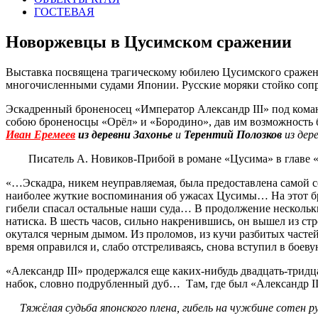
ГОСТЕВАЯ
Новоржевцы в Цусимском сражении
Выставка посвящена трагическому юбилею Цусимского сражени
многочисленными судами Японии. Русские моряки стойко сопро
Эскадренный броненосец «Император Александр III» под ком
собою броненосцы «Орёл» и «Бородино», дав им возможность бо
Иван Еремеев
из деревни Захонье
и
Терентий Полозков
из дере
Писатель А. Новиков-Прибой в романе «Цусима» в главе «
«…Эскадра, никем неуправ­ляемая, была предоставлена самой се
наиболее жуткие воспоминания об ужасах Цусимы… На этот бро
гибели спасал остальные наши суда… В продолжение нескольки
натиска. В шесть часов, сильно накренившись, он вышел из ст
окутался черным дымом. Из проломов, из кучи разбитых частей
время оправился и, слабо отстреливаясь, снова вступил в боеву
«Александр III» продержался еще каких-нибудь двадцать-трид
набок, словно подрубленный дуб… Там, где был «Александр II
Тяжёлая судьба японского плена, гибель на чужбине сотен ру