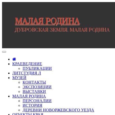
Перейти
к
содержимому
МАЛАЯ РОДИНА
ДУБРОВСКАЯ ЗЕМЛЯ. МАЛАЯ РОДИНА
КРАЕВЕДЕНИЕ
ПУБЛИКАЦИИ
ЛИТСТУДИЯ Л
МУЗЕЙ
КОНТАКТЫ
ЭКСПОЗИЦИИ
ВЫСТАВКИ
МАЛАЯ РОДИНА
ПЕРСОНАЛИИ
ИСТОРИЯ
ДЕРЕВНИ НОВОРЖЕВСКОГО УЕЗДА
ОБЪЕКТЫ КРАЯ