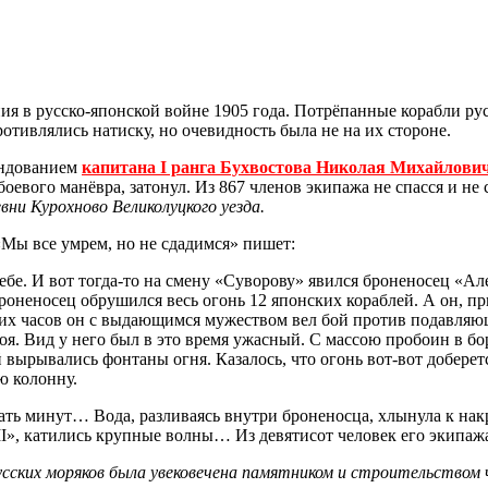
я в русско-японской войне 1905 года. Потрёпанные корабли ру
тивлялись натиску, но очевидность была не на их стороне.
андованием
капитана I ранга Бухвостова Николая Михайлови
евого манёвра, затонул. Из 867 членов экипажа не спасся и не 
вни Курохново Великолуцкого уезда.
Мы все умрем, но не сдадимся» пишет:
бе. И вот тогда-то на смену «Суворову» явился броненосец «Але
неносец обрушился весь огонь 12 японских кораблей. А он, при
х часов он с вы­дающимся мужеством вел бой против подавля­ющ
роя. Вид у него был в это время ужасный. С массою пробоин в бо
 вырывались фонтаны огня. Казалось, что огонь вот-вот добере
ю колонну.
цать минут… Вода, разливаясь внутри броненосца, хлынула к на
I», катились крупные волны… Из девятисот человек его экипаж
сских моряков была увековечена памятником и строительством 