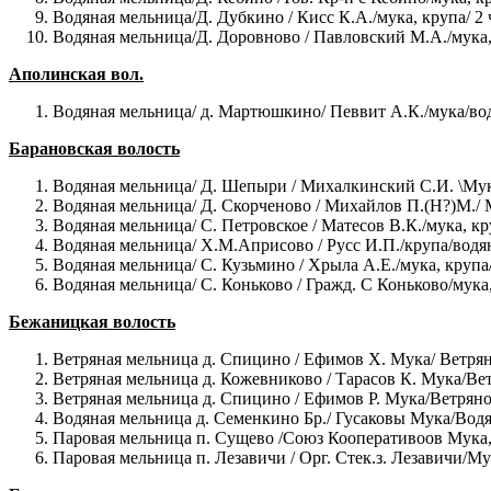
Водяная мельница/Д. Дубкино / Кисс К.А./мука, крупа/ 2
Водяная мельница/Д. Доровново / Павловский М.А./мука, 
Аполинская вол.
Водяная мельница/ д. Мартюшкино/ Певвит А.К./мука/вод
Барановская волость
Водяная мельница/ Д. Шепыри / Михалкинский С.И. \Мука
Водяная мельница/ Д. Скорченово / Михайлов П.(Н?)М./ М
Водяная мельница/ С. Петровское / Матесов В.К./мука, к
Водяная мельница/ Х.М.Априсово / Русс И.П./крупа/водян
Водяная мельница/ С. Кузьмино / Хрыла А.Е./мука, крупа
Водяная мельница/ С. Коньково / Гражд. С Коньково/мука
Бежаницкая волость
Ветряная мельница д. Спицино / Ефимов Х. Мука/ Ветрян
Ветряная мельница д. Кожевниково / Тарасов К. Мука/Вет
Ветряная мельница д. Спицино / Ефимов Р. Мука/Ветряно
Водяная мельница д. Семенкино Бр./ Гусаковы Мука/Водя
Паровая мельница п. Сущево /Союз Кооперативоов Мука, 
Паровая мельница п. Лезавичи / Орг. Стек.з. Лезавичи/Му