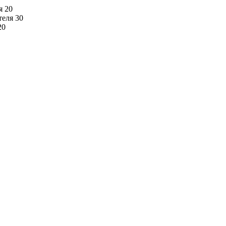
я 20
теля 30
20