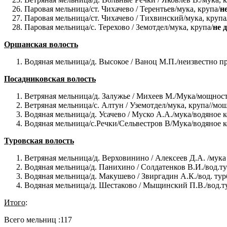
Паровая мельница/ст. Чихачево / Терентьев/мука, крупа/
н
Паровая мельница/ст. Чихачево / Тихвинский/мука, крупа
Паровая мельница/с. Терехово / Земотдел/мука, крупа/
не 
Оршанская волость
Водяная мельница/д. Высокое / Ваноц М.П./неизвестно п
Посадниковская волость
Ветряная мельница/д. Залужье / Михеев М./Мука/мощност
Ветряная мельница/с. Алтун / Уземотдел/мука, крупа//мощ
Водяная мельница/д. Усачево / Муско А.А./мука/водяное к
Водяная мельница/с.Речки/Сельвестров В/Мука/водяное ко
Туровская волость
Ветряная мельница/д. Верховинино / Алексеев Д.А. /мука 
Водяная мельница/д. Панихино / Солдатенков В.И./вод.ту
Водяная мельница/д. Макушево / Звиргадин А.К./вод. тур
Водяная мельница/д. Шестаково / Мыщинский П.В./вод.ту
Итого
:
Всего мельниц :117