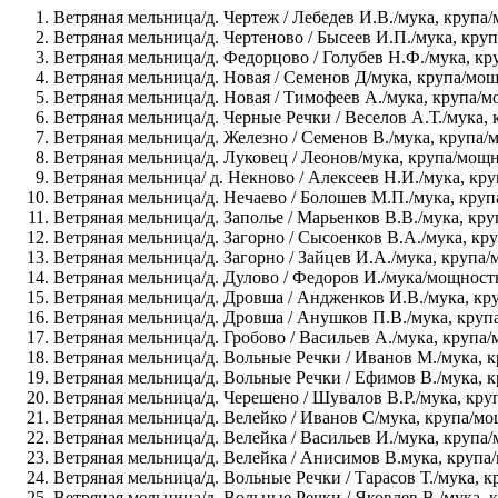
Ветряная мельница/д. Чертеж / Лебедев И.В./мука, крупа
Ветряная мельница/д. Чертеново / Бысеев И.П./мука, кру
Ветряная мельница/д. Федорцово / Голубев Н.Ф./мука, кр
Ветряная мельница/д. Новая / Семенов Д/мука, крупа/мощ
Ветряная мельница/д. Новая / Тимофеев А./мука, крупа/м
Ветряная мельница/д. Черные Речки / Веселов А.Т./мука,
Ветряная мельница/д. Железно / Семенов В./мука, крупа/
Ветряная мельница/д. Луковец / Леонов/мука, крупа/мощн
Ветряная мельница/ д. Некново / Алексеев Н.И./мука, кр
Ветряная мельница/д. Нечаево / Болошев М.П./мука, круп
Ветряная мельница/д. Заполье / Марьенков В.В./мука, кр
Ветряная мельница/д. Загорно / Сысоенков В.А./мука, кр
Ветряная мельница/д. Загорно / Зайцев И.А./мука, крупа/
Ветряная мельница/д. Дулово / Федоров И./мука/мощность
Ветряная мельница/д. Дровша / Андженков И.В./мука, кр
Ветряная мельница/д. Дровша / Анушков П.В./мука, круп
Ветряная мельница/д. Гробово / Васильев А./мука, крупа
Ветряная мельница/д. Вольные Речки / Иванов М./мука, 
Ветряная мельница/д. Вольные Речки / Ефимов В./мука, 
Ветряная мельница/д. Черешено / Шувалов В.Р./мука, кру
Ветряная мельница/д. Велейко / Иванов С/мука, крупа/мо
Ветряная мельница/д. Велейка / Васильев И./мука, крупа
Ветряная мельница/д. Велейка / Анисимов В.мука, крупа
Ветряная мельница/д. Вольные Речки / Тарасов Т./мука, 
Ветряная мельница/д. Вольные Речки / Яковлев В./мука, 