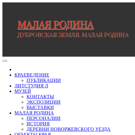
Перейти
к
содержимому
МАЛАЯ РОДИНА
ДУБРОВСКАЯ ЗЕМЛЯ. МАЛАЯ РОДИНА
КРАЕВЕДЕНИЕ
ПУБЛИКАЦИИ
ЛИТСТУДИЯ Л
МУЗЕЙ
КОНТАКТЫ
ЭКСПОЗИЦИИ
ВЫСТАВКИ
МАЛАЯ РОДИНА
ПЕРСОНАЛИИ
ИСТОРИЯ
ДЕРЕВНИ НОВОРЖЕВСКОГО УЕЗДА
ОБЪЕКТЫ КРАЯ