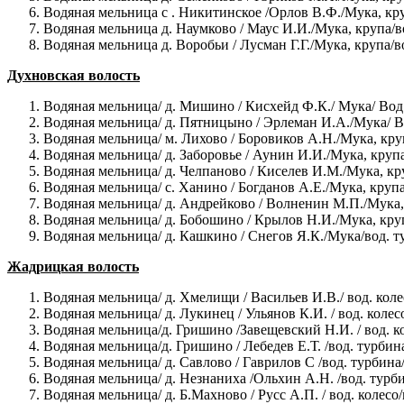
Водяная мельница с . Никитинское /Орлов В.Ф./Мука, кру
Водяная мельница д. Наумково / Маус И.И./Мука, крупа/в
Водяная мельница д. Воробьи / Лусман Г.Г./Мука, крупа/в
Духновская волость
Водяная мельница/ д. Мишино / Кисхейд Ф.К./ Мука/ Вод.
Водяная мельница/ д. Пятницыно / Эрлеман И.А./Мука/ Во
Водяная мельница/ м. Лихово / Боровиков А.Н./Мука, кру
Водяная мельница/ д. Заборовье / Аунин И.И./Мука, крупа
Водяная мельница/ д. Челпаново / Киселев И.М./Мука, кру
Водяная мельница/ с. Ханино / Богданов А.Е./Мука, крупа
Водяная мельница/ д. Андрейково / Волненин М.П./Мука, 
Водяная мельница/ д. Бобошино / Крылов Н.И./Мука, круп
Водяная мельница/ д. Кашкино / Снегов Я.К./Мука/вод. т
Жадрицкая волость
Водяная мельница/ д. Хмелищи / Васильев И.В./ вод. кол
Водяная мельница/ д. Лукинец / Ульянов К.И. / вод. колес
Водяная мельница/д. Гришино /Завещевский Н.И. / вод. к
Водяная мельница/д. Гришино / Лебедев Е.Т. /вод. турбин
Водяная мельница/ д. Савлово / Гаврилов С /вод. турбина
Водяная мельница/ д. Незнаниха /Ольхин А.Н. /вод. турб
Водяная мельница/ д. Б.Махново / Русс А.П. / вод. колесо