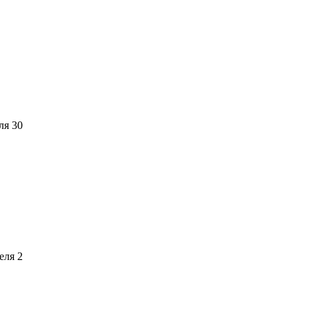
ля 30
еля 2