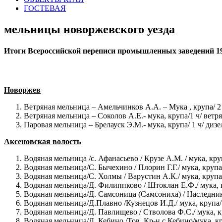
ГОСТЕВАЯ
мельницы новоржевского уезда
Итоги Всероссийской переписи промышленных заведений 1
Новоржев
Ветряная мельница – Амельчинков А.А. – Мука , крупа/ 2
Ветряная мельница – Соколов А.Е.- мука, крупа/1 ч/ ветр
Паровая мельница – Брелауск Э.М.- мука, крупа/ 1 ч/ дизе
Аксеновская волость
Водяная мельница /с. Афанасьево / Крузе А.М. / мука, кр
Водяная мельница/С. Бычехино / Плорин Г.Г./ мука, крупа/
Водяная мельница/С. Холмы / Варустин А.К./ мука, крупа/
Водяная мельница/Д. Филиппково / Штоклан Е.Ф./ мука, к
Водяная мельница/Д. Самсоница (Самсониха) / Наследнико
Водяная мельница/Д.Плавно /Кузнецов И.Д./ мука, крупа/
Водяная мельница/Д. Павлищево / Стволова Ф.С./ мука, к
Водяная мельница/Д. Кебино /Тов. Кр-н с Кебино/мука, кр