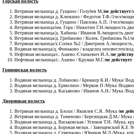
Горская волость
Ветряная мельница д. Гущино / Голубев М.
/не действует
/
Ветряная мельница д. Клюкино / Федотов Т.Ф./1чел/мощн
Ветряная мельница д. Гущино / Павлова А.П. /1чел/мощно
Ветряная мельница/им. Гора / Никитин Г.Н./мощность дв
Ветряная мельница/д. Хабины / Иванов В./мощность двиг
Ветряная мельница/д. Грибаново / Колек. Грибанова №1/
Ветряная мельница/х.Сопки №2 / Дмитриев А./мощность 
Водяная мельница/д. Финьково / владелец неизвестен/вод
Нефтяная мельница/с. Ашево /Станкевич И.А./
не действу
Нефтяная мельница/с. Ашево / Круман М.Г./
не действует
Гривинская волость
Водяная мельница д. Лобаново / Бриккер К.И./ Мука/ Вод
Водяная мельница д. Ермолино / Мерков П /Мука /Водяное
Водяная мельница д. Касьяново / Иванов А.Н./ Мука /Вод
Дворицкая волость
Ветряная мельница д. Блохи / Яковлев С.Я. /Мука /
не дей
Ветряная мельница д. Тименово / Березицкая Д.М./ Мука 
Водяная мельница д. Васьковская / Усюков Т.Н. /Мука, кру
Водяная мельница д. Боровая мельн. / Завещевский К.Е /М
Водяная мельница д. Семенково / Юриков М.Л./Мука, круп