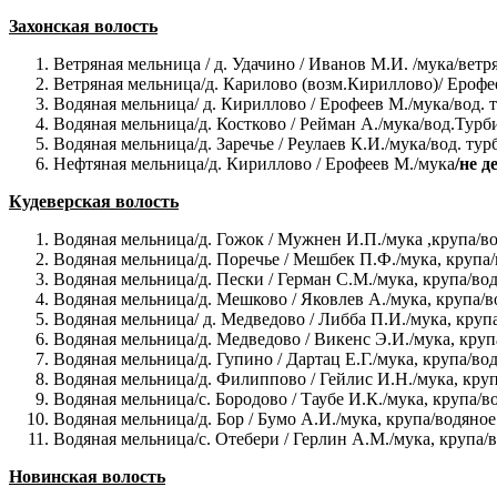
Захонская волость
Ветряная мельница / д. Удачино / Иванов М.И. /мука/вет
Ветряная мельница/д. Карилово (возм.Кириллово)/ Ерофее
Водяная мельница/ д. Кириллово / Ерофеев М./мука/вод. 
Водяная мельница/д. Костково / Рейман А./мука/вод.Турб
Водяная мельница/д. Заречье / Реулаев К.И./мука/вод. ту
Нефтяная мельница/д. Кириллово / Ерофеев М./мука
/не д
Кудеверская волость
Водяная мельница/д. Гожок / Мужнен И.П./мука ,крупа/в
Водяная мельница/д. Поречье / Мешбек П.Ф./мука, крупа/
Водяная мельница/д. Пески / Герман С.М./мука, крупа/во
Водяная мельница/д. Мешково / Яковлев А./мука, крупа/в
Водяная мельница/ д. Медведово / Либба П.И./мука, круп
Водяная мельница/д. Медведово / Викенс Э.И./мука, круп
Водяная мельница/д. Гупино / Дартац Е.Г./мука, крупа/во
Водяная мельница/д. Филиппово / Гейлис И.Н./мука, круп
Водяная мельница/с. Бородово / Таубе И.К./мука, крупа/в
Водяная мельница/д. Бор / Бумо А.И./мука, крупа/водяное
Водяная мельница/с. Отебери / Герлин А.М./мука, крупа/
Новинская волость