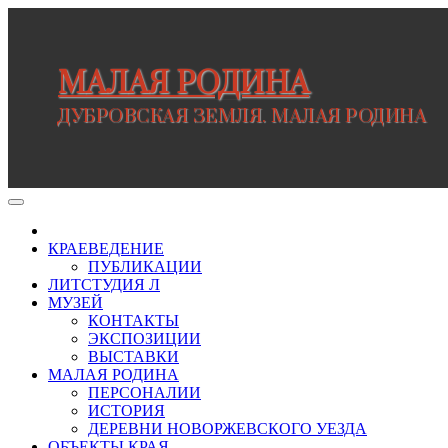
Перейти
к
содержимому
МАЛАЯ РОДИНА
ДУБРОВСКАЯ ЗЕМЛЯ. МАЛАЯ РОДИНА
КРАЕВЕДЕНИЕ
ПУБЛИКАЦИИ
ЛИТСТУДИЯ Л
МУЗЕЙ
КОНТАКТЫ
ЭКСПОЗИЦИИ
ВЫСТАВКИ
МАЛАЯ РОДИНА
ПЕРСОНАЛИИ
ИСТОРИЯ
ДЕРЕВНИ НОВОРЖЕВСКОГО УЕЗДА
ОБЪЕКТЫ КРАЯ