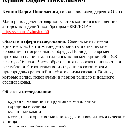
Кушин Вадим Николаевич
, город Новоржев, деревня Орша.
Мастер– владелец столярной мастерской по изготовлению
авторских изделий под брендом «БЕРЛОГА»
https://vk.com/izbushka60
Область и сфера исследований:
Cлавянские племена
кривичей, их быт и жизнедеятельность, их языческие
верования и погребальные обряды. Период — с времён
прихода на наши земли славянских племен кривичей в 6-8
веках до 16 века. Время образования псковского княжества и
республики. Строительство и создание в связи с этим
пригородов- крепостей и всё что с этим связано. Войны,
которые велись псковичами в период раннего и позднего
средневековья.
Объекты исследования:
— курганы, жальники и грунтовые могильники
— городища и селища
— культовые камни
— места, на которых возможно когда-то находились языческие
капища
— древние пути (реки и дороги)