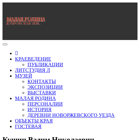
Перейти
к
содержимому
МАЛАЯ РОДИНА
ДУБРОВСКАЯ ЗЕМЛЯ. МАЛАЯ РОДИНА
КРАЕВЕДЕНИЕ
ПУБЛИКАЦИИ
ЛИТСТУДИЯ Л
МУЗЕЙ
КОНТАКТЫ
ЭКСПОЗИЦИИ
ВЫСТАВКИ
МАЛАЯ РОДИНА
ПЕРСОНАЛИИ
ИСТОРИЯ
ДЕРЕВНИ НОВОРЖЕВСКОГО УЕЗДА
ОБЪЕКТЫ КРАЯ
ГОСТЕВАЯ
Кушин Вадим Николаевич