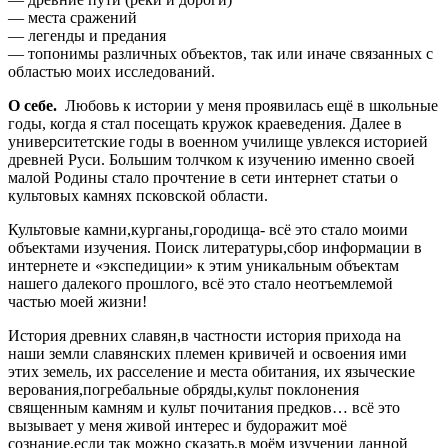
— места сражений
— легенды и предания
— топонимы различных объектов, так или иначе связанных с
областью моих исследований.
О себе.
Любовь к истории у меня проявилась ещё в школьные
годы, когда я стал посещать кружок краеведения. Далее в
университетские годы в военном училище увлекся историей
древней Руси. Большим толчком к изучению именно своей
малой Родины стало прочтение в сети интернет статьи о
культовых камнях псковской области.
Культовые камни,курганы,городища- всё это стало моими
объектами изучения. Поиск литературы,сбор информации в
интернете и «экспедиции» к этим уникальным объектам
нашего далекого прошлого, всё это стало неотъемлемой
частью моей жизни!
История древних славян,в частности история прихода на
наши земли славянских племен кривичей и освоения ими
этих земель, их расселение и места обитания, их языческие
верования,погребальные обряды,культ поклонения
священным камням и культ почитания предков… всё это
вызывает у меня живой интерес и будоражит моё
сознание,если так можно сказать,в моём изучении данной